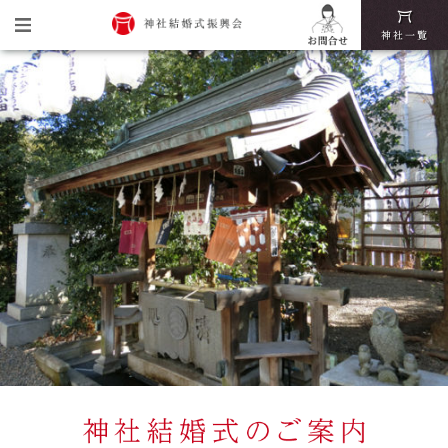
トップ
神社結婚式振興会とは
神社結婚式の魅力
挙式・披露宴までの流れ
神社結婚式いろは