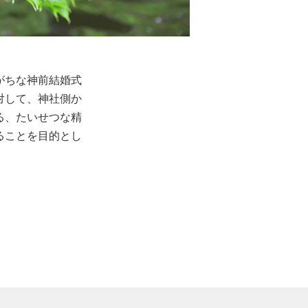
がちな神前結婚式
対して、神社側か
る、たいせつな精
ることを目的とし