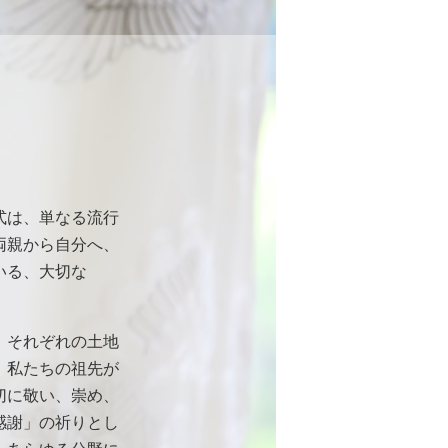
式は、単なる流行
両親から自分へ、
いる、大切な
、それぞれの土地
、私たちの祖先が
切に敬い、崇め、
感謝」の祈りとし