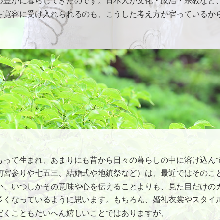
心豊かに暮らしてきたのです。日本人が文化・政治・宗教など
を寛容に受け入れられるのも、こうした考え方が宿っているか
もって生まれ、あまりにも昔から日々の暮らしの中に溶け込ん
初宮参りや七五三、結婚式や地鎮祭など）は、最近ではそのこ
か、いつしかその意味や心を伝えることよりも、見た目だけの
多くなっているように思います。もちろん、婚礼衣裳やスタイ
だくこともたいへん嬉しいことではありますが、