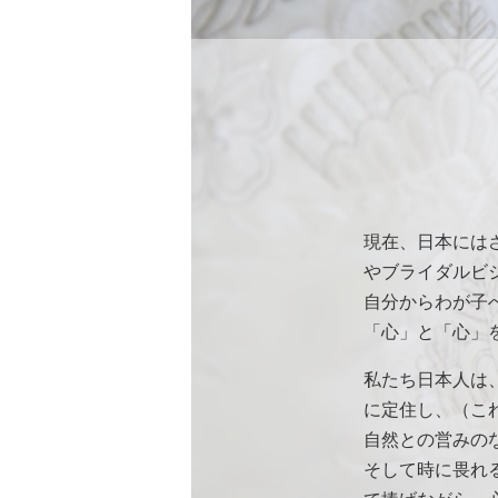
現在、日本には
やブライダルビ
自分からわが子
「心」と「心」
私たち日本人は
に定住し、（こ
自然との営みの
そして時に畏れ