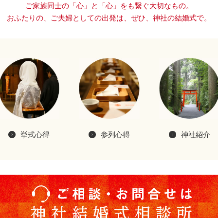
ご家族同士の「心」と「心」をも繋ぐ大切なもの。
おふたりの、ご夫婦としての出発は、
ぜひ、神社の結婚式で。
挙式心得
参列心得
神社紹介