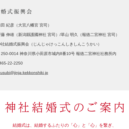
鎌田 紀彦（大宮八幡宮 宮司）
齋藤 伸雄（新潟縣護國神社 宮司）/草山 明久（報徳二宮神社 宮司）
神社結婚式振興会（じんじゃけっこんしきしんこうかい）
〒250-0014 神奈川県小田原市城内8番10号 報徳二宮神社社務所内
465-22-2250
usubi@jinja-kekkonshiki.jp
結婚式は、結婚するふたりの「心」と「心」を繋ぎ、