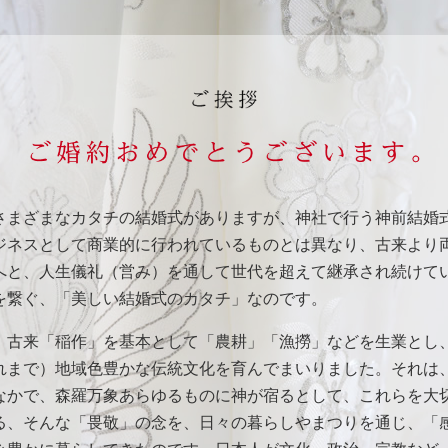
さまざまなカタチの結婚式がありますが、神社で行う神前結婚
ジネスとして商業的に行われているものとは異なり、古来より
へと、人生儀礼（営み）を通して世代を超えて継承され続けて
を繋ぐ、「美しい結婚式のカタチ」なのです。
、古来「稲作」を基本として「農耕」「漁撈」などを生業とし
れまで）地域色豊かな伝統文化を育んでまいりました。それは
なかで、森羅万象あらゆるものに神が宿るとして、これらを大
る、そんな「畏敬」の念を、日々の暮らしやまつりを通じ、「