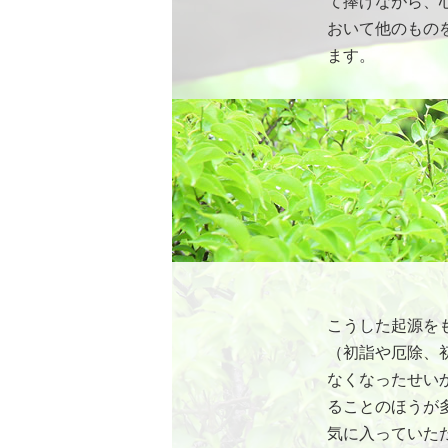
て捧げながら、
おいて他のもの
ます。
こうした起源を
（初詣や厄除、
なくなったせい
ることのほうが
気に入っていた