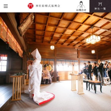
トップ
神社結婚式振興会とは
神社結婚式の魅力
挙式・披露宴までの流れ
神社結婚式いろは