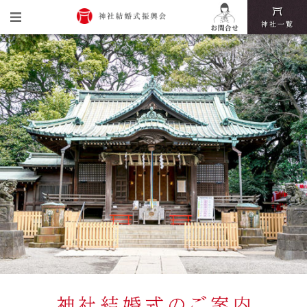
トップ
神社結婚式振興会とは
神社結婚式の魅力
挙式・披露宴までの流れ
神社結婚式いろは