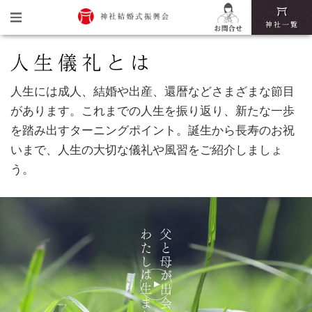
トップ
神社結婚式振興会とは
人生には成人、結婚や出産、還暦などさまざまな節目
があります。
これまでの人生を振り返り、新たな一歩
神社結婚式の魅力
を踏み出すターニングポイント。
誕生から長寿のお祝
いまで、人生の大切な儀礼や風習をご紹介しましょ
挙式・披露宴までの流れ
う。
神社結婚式いろは