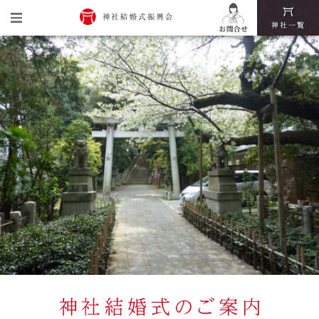
トップ
神社結婚式振興会とは
神社結婚式の魅力
挙式・披露宴までの流れ
神社結婚式いろは