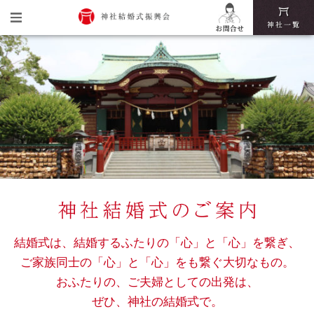
トップ
神社結婚式振興会とは
神社結婚式の魅力
挙式・披露宴までの流れ
神社結婚式いろは
結婚式は、結婚するふたりの「心」と「心」を繋ぎ、
ご家族同士の「心」と「心」をも繋ぐ大切なもの。
おふたりの、ご夫婦としての出発は、
ぜひ、神社の結婚式で。